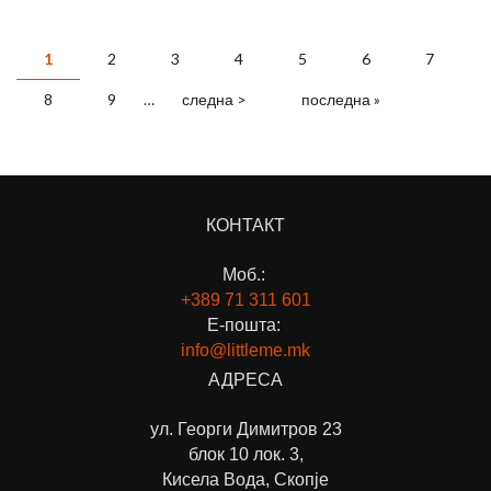
СТРАНИЦИ
1
2
3
4
5
6
7
8
9
…
следна >
последна »
КОНТАКТ
Моб.:
+389 71
311 601
Е-пошта:
info@littleme.mk
АДРЕСА
ул. Георги Димитров 23
блок 10 лок. 3,
Кисела Вода, Скопје