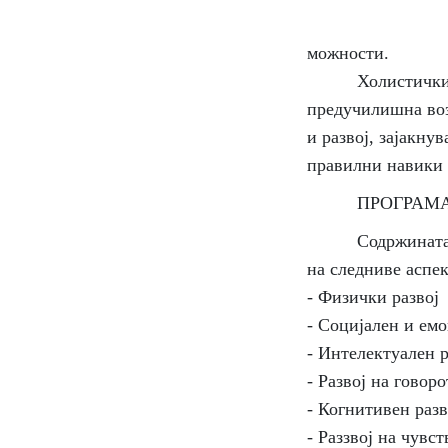
можности.
Холистичкиот при
предучилишна возр
и развој, зајакну
правилни навики з
ПРОГРАМА ЗА 
Содржината на пр
на следниве аспек
- Физички развој
- Социјален и ем
- Интелектуален р
- Развој на говоро
- Когнитивен раз
- Раззвој на чувс