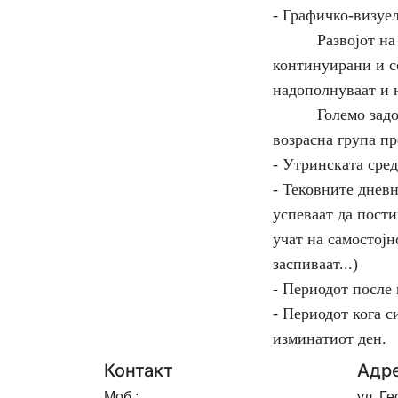
- Графичко-визуел
Развојот на сит
континуирани и с
надополнуваат и н
Големо задоволст
возрасна група пр
- Утринската сре
- Тековните днев
успеваат да постиг
учат на самостој
заспиваат...)
- Периодот после
- Периодот кога с
изминатиот ден.
Контакт
Адр
Моб.:
ул. Г