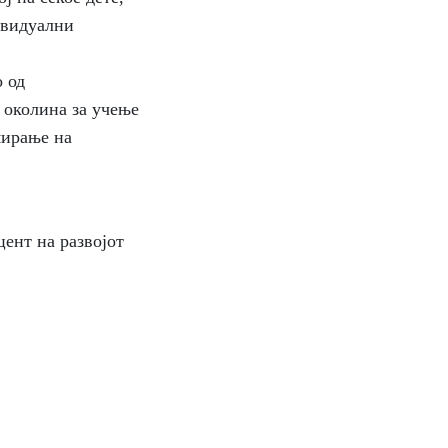
ивидуални
 од
 околина за учење
мирање на
ент на развојот