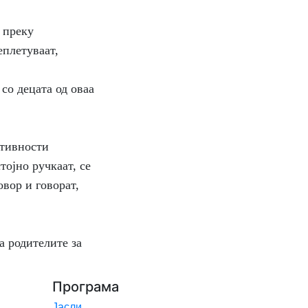
 преку
еплетуваат,
о децата од оваа
ктивности
стојно ручкаат, се
вор и говорат,
а родителите за
Програма
Јасли