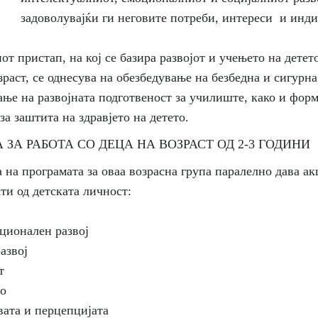
задоволувајќи ги неговите потреби, интереси и инд
стап, на кој се базира развојот и учењето на детето
аст, се однесува на обезбедување на безбедна и сигурна
вање на развојната подготвеност за училиште, како и фор
а заштита на здравјето на детето.
РАБОТА СО ДЕЦА НА ВОЗРАСТ ОД 2-3 ГОДИНИ
ограмата за оваа возрасна група паралелно дава акц
ти од детската личност:
оционален развој
азвој
т
во
твата и перцепцијата