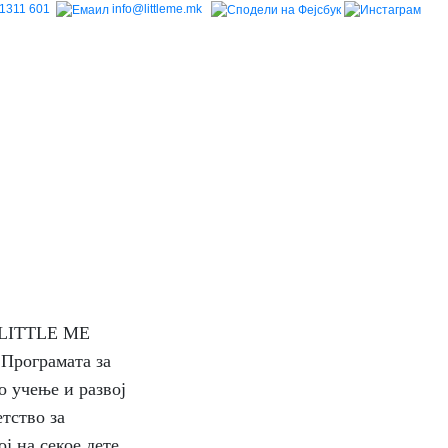
1311 601
info@littleme.mk
 LITTLE ME
рограмата за
о учење и развој
етство за
ј на секое дете,