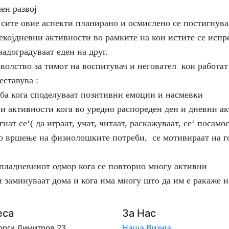
ен развој
е овие аспекти планирано и осмислено се постигнува
екојдневни активности во рамките на кои истите се испр
адоградуваат еден на друг.
во за тимот на воспитувач и неговател кои работат с
еставува :
дба кога споделуваат позитивни емоции и насмевки
ни активности кога во уредно распореден ден и дневни а
нат се‘( да играат, учат, читаат, раскажуваат, се‘ посамо
но вршење на физиолошките потреби, се мотивираат на го
 пладневниот одмор кога се повторно многу активни
и заминуваат дома и кога има многу што да им е ракаже н
еса
За Нас
еорги Димитров 23
Наша Визија