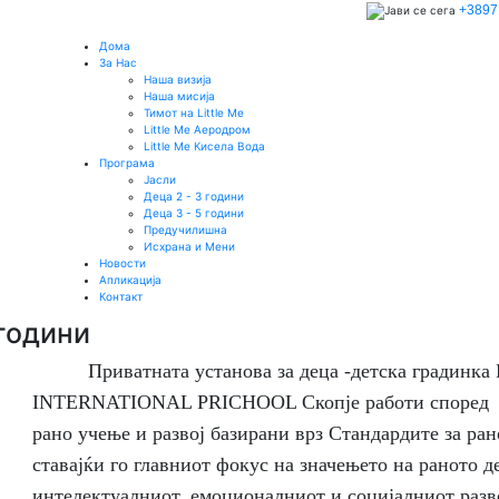
+3897
Дома
За Нас
Наша визија
Наша мисија
Тимот на Little Me
Little Me Аеродром
Little Me Кисела Вода
Програма
Јасли
Деца 2 - 3 години
Деца 3 - 5 години
Предучилишна
Исхрана и Мени
Новости
Апликација
Контакт
 години
Приватната установа за деца -детска градинка
INTERNATIONAL PRICHOOL Скопје работи според П
рано учење и развој базирани врз Стандардите за ран
ставајќи го главниот фокус на значењето на раното д
интелектуалниот, емоционалниот и социјалниот разво