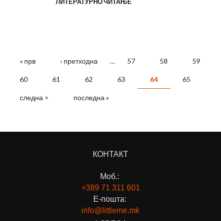
ЛИТЕРАТУРНО ЧИТАЊЕ
СТРАНИЦИ
« прв
‹ претходна
…
57
58
59
60
61
62
63
64
65
следна >
последна »
КОНТАКТ
Моб.:
+389 71
311 601
Е-пошта:
info@littleme.mk