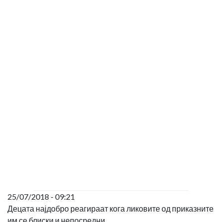
25/07/2018 - 09:21
Децата најдобро реагираат кога ликовите од приказните
им се блиски и непосредни.