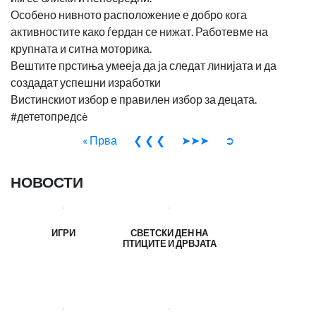
Особено нивното расположение е добро кога
активностите како ѓердан се нижат. Работевме на
крупната и ситна моторика.
Вештите прстиња умееја да ја следат линијата и да
создадат успешни изработки
Вистинскиот избор е правилен избор за децата.
#дететопредсè
« Прва
❮ ❮ ❮
➤➤➤
➲
НОВОСТИ
ИГРИ
СВЕТСКИ ДЕН НА
ПТИЦИТЕ И ДРВЈАТА