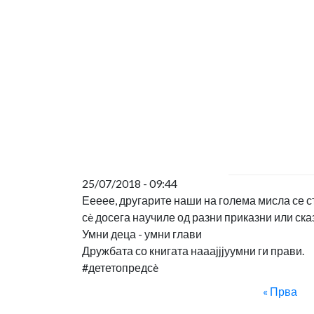
25/07/2018 - 09:44
Еееее, другарите наши на голема мисла се с
сè досега научиле од разни приказни или сказ
Умни деца - умни глави
Дружбата со книгата нааајјјуумни ги прави.
#дететопредсè
« Прва