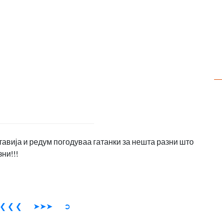
тавија и редум погодуваа гатанки за нешта разни што
ни!!!
❮ ❮ ❮
➤➤➤
➲